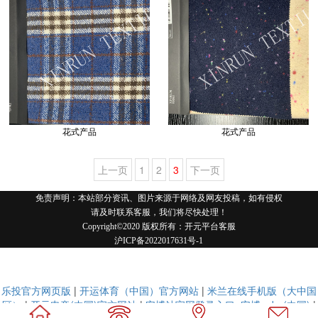
花式产品
花式产品
上一页
1
2
3
下一页
免责声明：本站部分资讯、图片来源于网络及网友投稿，如有侵权
请及时联系客服，我们将尽快处理！
Copyright©2020 版权所有：开元平台客服
沪ICP备2022017631号-1
乐投官方网页版
|
开运体育（中国）官方网站
|
米兰在线手机版（大中国
区）
|
开元电竞(中国)官方网站
|
安博站官网登录入口_安博anbo(中国)
|